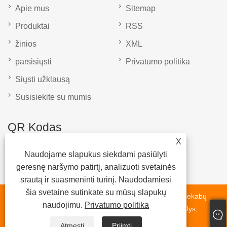
Apie mus
Sitemap
Produktai
RSS
žinios
XML
parsisiųsti
Privatumo politika
Siųsti užklausą
Susisiekite su mumis
QR Kodas
X
Naudojame slapukus siekdami pasiūlyti
geresnę naršymo patirtį, analizuoti svetainės
srautą ir suasmeninti turinį. Naudodamiesi
šia svetaine sutinkate su mūsų slapukų
Autorinės teisės © 2023 Shandong Liangshan Fumin priekabų
naudojimu.
Privatumo politika
dalys Gamyba Co. Ltd - Atsarginės dalys ašis, liejimo dalys,
sunkvežimių priekabos - visos teisės saugomos.
Atmesti
Priimti