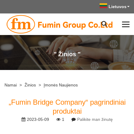
Lietuvos
" Žinios "
Namai
>
Žinios
>
Įmonės Naujienos
„Fumin Bridge Company“ pagrindiniai
produktai
2023-05-09
1
Palikite man žinutę