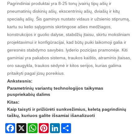
Pagrindiniai produktai yra 8-25 tonų įvairių tipų ašių ir
pneumatinių diskinių ašių, ekscentrinių ašių, dviašių ir kitų
specialių ašių. Šis gaminys nustato vidaus ir užsienio stiprumą,
kartu su kelio sąlygomis skirtingose ​​ašies medžiagos,
konstrukcijos ir guolio dalyse, stabdžių įtaisu, skirtu moksliniam
projektavimui ir konfigūracijai, kad būtų puiki laikomoji galia ir
geresnės stabdymo savybės. lyderio pozicijas pramonėje. Kiti
gaminiai yra pakabos sistema, traukos kaištis, atraminis įtaisas,
oro saugykla, traukos sėdynė ir kitos serijos, kurias galima
pritaikyti pagal jūsų poreikius.
Ankstesnis:
Parametrinių variantų technologijos taikymas
puspriekabių dalims
Kitas:
Kaip taisyti ir prižiūrėti sunkvežimius, keletą pagrindinių
taškų, kuriuos galite išsamiai išanalizuoti
Facebook
X
WhatsApp
Pinterest
LinkedIn
Share