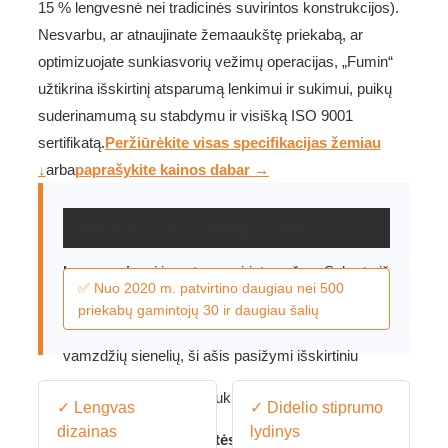
15 % lengvesnė nei tradicinės suvirintos konstrukcijos).
Nesvarbu, ar atnaujinate žemaaukštę priekabą, ar
optimizuojate sunkiasvorių vežimų operacijas, „Fumin“
užtikrina išskirtinį atsparumą lenkimui ir sukimui, puikų
suderinamumą su stabdymu ir visišką ISO 9001
sertifikatą.
Peržiūrėkite visas specifikacijas žemiau
↓
arba
paprašykite kainos dabar →
Bendras svoris ≤ 320 kg
– iki
15%
lengvesnis
nei įprastos suvirintos ašys. Sukurta iš
✅ Nuo 2020 m. patvirtino daugiau nei 500
priekabų gamintojų 30 ir daugiau šalių
didelio stiprumo aliuminio lydinio ir pastorintų
vamzdžių sienelių, ši ašis pasižymi išskirtiniu
atsparumu lenkimui ir sukimui, todėl yra idealus
✓ Lengvas
✓ Didelio stiprumo
dizainas
lydinys
atnaujinimas
žemaaukštės