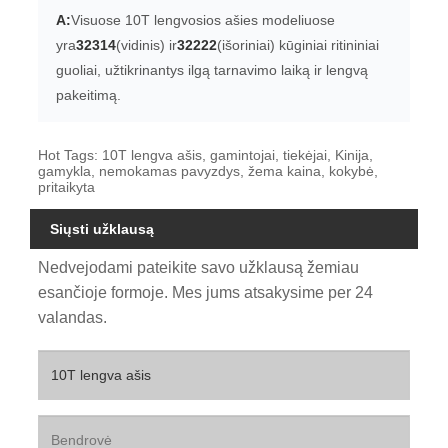
A:
Visuose 10T lengvosios ašies modeliuose
yra
32314
(vidinis) ir
32222
(išoriniai) kūginiai ritininiai
guoliai, užtikrinantys ilgą tarnavimo laiką ir lengvą
pakeitimą.
Hot Tags: 10T lengva ašis, gamintojai, tiekėjai, Kinija,
gamykla, nemokamas pavyzdys, žema kaina, kokybė,
pritaikyta
Siųsti užklausą
Nedvejodami pateikite savo užklausą žemiau
esančioje formoje. Mes jums atsakysime per 24
valandas.