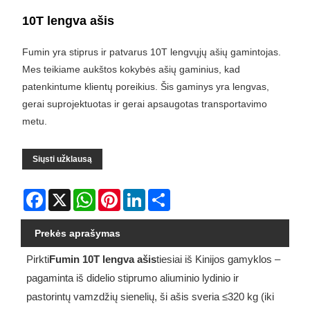
10T lengva ašis
Fumin yra stiprus ir patvarus 10T lengvųjų ašių gamintojas.
Mes teikiame aukštos kokybės ašių gaminius, kad
patenkintume klientų poreikius. Šis gaminys yra lengvas,
gerai suprojektuotas ir gerai apsaugotas transportavimo
metu.
Siųsti užklausą
Facebook
X
WhatsApp
Pinterest
LinkedIn
Share
Prekės aprašymas
Pirkti
Fumin
10T lengva ašis
tiesiai iš Kinijos gamyklos –
pagaminta iš didelio stiprumo aliuminio lydinio ir
pastorintų vamzdžių sienelių, ši ašis sveria ≤320 kg (iki