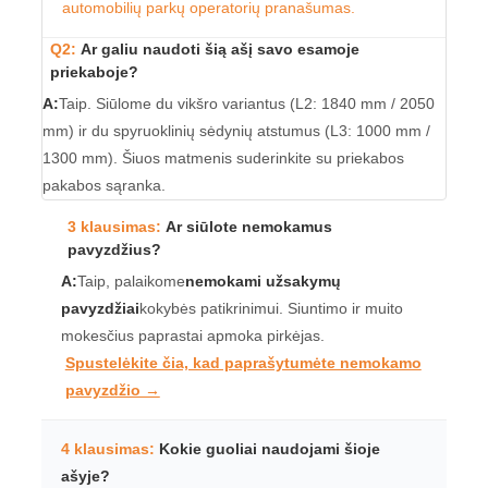
automobilių parkų operatorių pranašumas.
Q2:
Ar galiu naudoti šią ašį savo esamoje
priekaboje?
A:
Taip. Siūlome du vikšro variantus (L2: 1840 mm / 2050
mm) ir du spyruoklinių sėdynių atstumus (L3: 1000 mm /
1300 mm). Šiuos matmenis suderinkite su priekabos
pakabos sąranka.
3 klausimas:
Ar siūlote nemokamus
pavyzdžius?
A:
Taip, palaikome
nemokami užsakymų
pavyzdžiai
kokybės patikrinimui. Siuntimo ir muito
mokesčius paprastai apmoka pirkėjas.
Spustelėkite čia, kad paprašytumėte nemokamo
pavyzdžio →
4 klausimas:
Kokie guoliai naudojami šioje
ašyje?