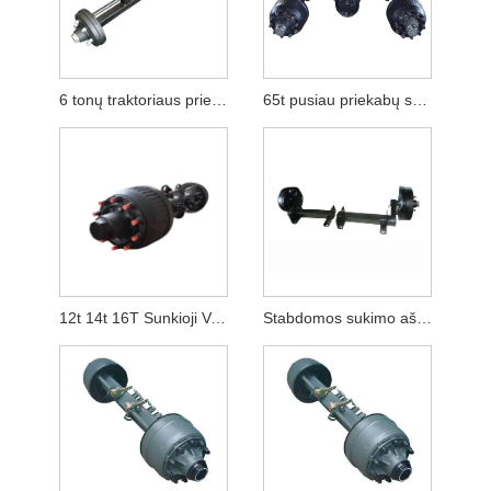
6 tonų traktoriaus priekabų ūkio galinė ašis
65t pusiau priekabų sunkvežimio tandemo ašies pakaba
12t 14t 16T Sunkioji Vokietijos būgno tipo ašys, skirtos pusiau priekaboms
Stabdomos sukimo ašys priekaboms