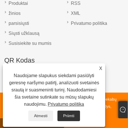
Produktai
RSS
žinios
XML
parsisiųsti
Privatumo politika
Siųsti užklausą
Susisiekite su mumis
QR Kodas
X
Naudojame slapukus siekdami pasiūlyti
geresnę naršymo patirtį, analizuoti svetainės
srautą ir suasmeninti turinį. Naudodamiesi
šia svetaine sutinkate su mūsų slapukų
Autorinės teisės © 2023 Shandong Liangshan Fumin priekabų
naudojimu.
Privatumo politika
dalys Gamyba Co. Ltd - Atsarginės dalys ašis, liejimo dalys,
sunkvežimių priekabos - visos teisės saugomos.
Atmesti
Priimti
WhatsApp
paštas