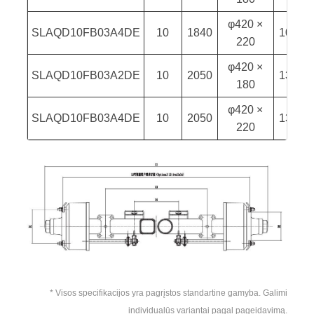
φ420 ×
SLAQD10FB03A4DE
10
1840
1000
220
φ420 ×
SLAQD10FB03A2DE
10
2050
1300
180
φ420 ×
SLAQD10FB03A4DE
10
2050
1300
220
* Visos specifikacijos yra pagrįstos standartine gamyba. Galimi
individualūs variantai pagal pageidavimą.