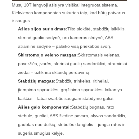
Mūsų 10T lengvoji ašis yra visiškai integruota sistema.
Kiekvienas komponentas sukurtas taip, kad būtų patvarus
ir saugus:
Ašies sijos surinkimas:
Tilto plokštė, stabdžių laikiklis,
sferinė guolio sėdynė, oro kameros sėdynė, ABS
atraminė sėdynė – palaiko visą priekabos svorį.
Skirstomojo veleno mazgas:
Skirstomasis velenas,
poveržlės, įvorės, sferiniai guolių sandarikliai, atraminiai
žiedai – užtikrina sklandų perdavimą.
Stabdžių mazgas:
Stabdžių trinkelės, ritinėliai,
įtempimo spyruoklės, grąžinimo spyruoklės, laikantys
kaiščiai – labai svarbūs saugiam stabdymo galiai.
Ašies galo komponentai:
Stabdžių būgnas, rato
stebulė, guoliai, ABS žiedinė pavara, alyvos sandariklis,
gaubtas nuo dulkių, stebulės dangtelis – jungia ratus ir
sugeria smūgius kelyje.