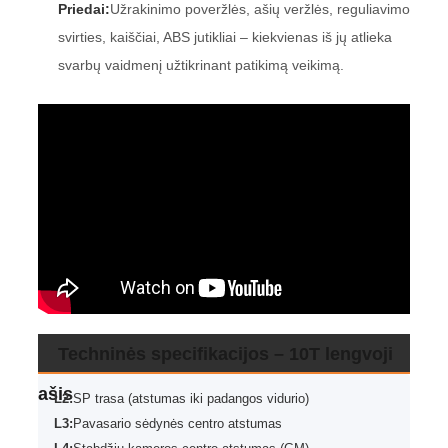
Priedai:
Užrakinimo poveržlės, ašių veržlės, reguliavimo
svirties, kaiščiai, ABS jutikliai – kiekvienas iš jų atlieka
svarbų vaidmenį užtikrinant patikimą veikimą.
Techninės specifikacijos – 10T lengvoji
ašis
L2:
SP trasa (atstumas iki padangos vidurio)
L3:
Pavasario sėdynės centro atstumas