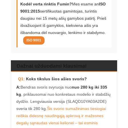
Kodėl verta rinktis Fumin?
Mes esame an
ISO
9001:2015
sertifikuotas gamintojas, turintis
daugiau nei 15 metų ašių gamybos patirtį. Prieš
išvažiuojant iš gamyklos, kiekviena ašis yra
išbandoma dėl nuovargio, lenkimo ir stabdymo.
ISO 9001
Dažnai užduodami klausimai
Q1:
Koks tikslus šios ašies svoris?
A:
Bendras svoris svyruoja nuo
nuo 280 kg iki 335
kg
, priklausomai nuo konkretaus modelio ir stabdžių
dydžio. Lengviausia versija (SLAQD10YA03A2DE)
sveria tik 280 kg.
Šis svorio sumažinimas tiesiogiai
reiškia didesnę naudingąją apkrovą ir mažesnes
degalų sąnaudas vienai kelionei – tai esminis