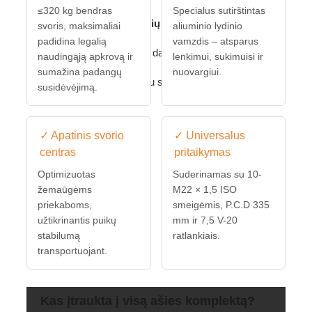
≤320 kg bendras
Specialus sutirštintas
priekabos
ir
sunkiasvorių krovinių operacijos
.
svoris, maksimaliai
aliuminio lydinio
padidina legalią
vamzdis – atsparus
Pakeiskite savo seną 3 dalių suvirintą ašį
naudingąją apkrovą ir
lenkimui, sukimuisi ir
sumažina padangų
nuovargiui.
saugesniu ir patvaresniu sprendimu.
susidėvėjimą.
✓ Apatinis svorio
✓ Universalus
centras
pritaikymas
Optimizuotas
Suderinamas su 10-
žemaūgėms
M22 × 1,5 ISO
priekaboms,
smeigėmis, P.C.D 335
užtikrinantis puikų
mm ir 7,5 V-20
stabilumą
ratlankiais.
transportuojant.
Kas įtraukta į visą ašies komplektą?