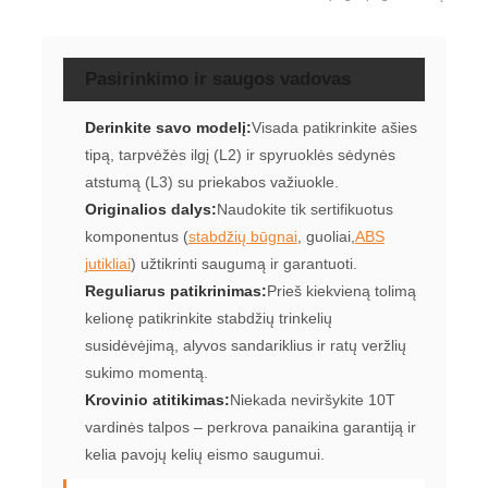
Pasirinkimo ir saugos vadovas
Derinkite savo modelį:
Visada patikrinkite ašies
tipą, tarpvėžės ilgį (L2) ir spyruoklės sėdynės
atstumą (L3) su priekabos važiuokle.
Originalios dalys:
Naudokite tik sertifikuotus
komponentus (
stabdžių būgnai
, guoliai,
ABS
jutikliai
) užtikrinti saugumą ir garantuoti.
Reguliarus patikrinimas:
Prieš kiekvieną tolimą
kelionę patikrinkite stabdžių trinkelių
susidėvėjimą, alyvos sandariklius ir ratų veržlių
sukimo momentą.
Krovinio atitikimas:
Niekada neviršykite 10T
vardinės talpos – perkrova panaikina garantiją ir
kelia pavojų kelių eismo saugumui.