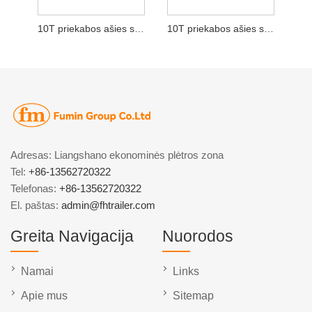
10T priekabos ašies stabdžių antiblokavimo sistemos jutiklio palaikymas
10T priekabos ašies sukimui atsparios kalnuotose vietovėse
Adresas: Liangshano ekonominės plėtros zona
Tel:
+86-13562720322
Telefonas:
+86-13562720322
El. paštas:
admin@fhtrailer.com
Greita Navigacija
Nuorodos
Namai
Links
Apie mus
Sitemap