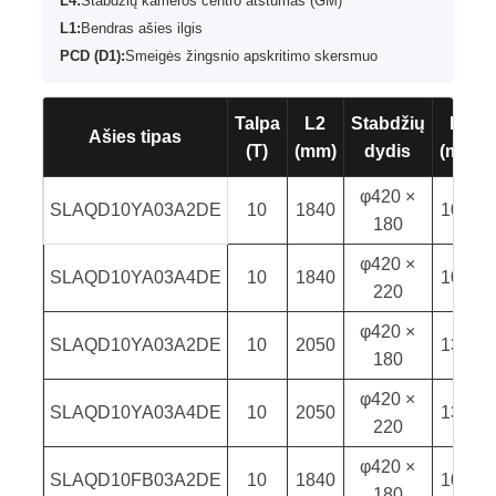
L4:
Stabdžių kameros centro atstumas (GM)
L1:
Bendras ašies ilgis
PCD (D1):
Smeigės žingsnio apskritimo skersmuo
Talpa
L2
Stabdžių
L3
Ašies tipas
(T)
(mm)
dydis
(mm)
φ420 ×
SLAQD10YA03A2DE
10
1840
1000
180
φ420 ×
SLAQD10YA03A4DE
10
1840
1000
220
φ420 ×
SLAQD10YA03A2DE
10
2050
1300
180
φ420 ×
SLAQD10YA03A4DE
10
2050
1300
220
φ420 ×
SLAQD10FB03A2DE
10
1840
1000
180